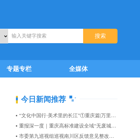
搜索
专题专栏
全媒体
今日新闻推荐
“文化中国行·美术里的长江”①重庆篇|万里长江入渝青山绿水入画
重报深一度｜重庆高标准建设全域“无废城市”
市委第九巡视组巡视南川区反馈意见整改工作动员部署会召开