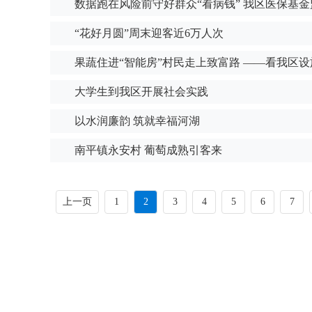
数据跑在风险前守好群众“看病钱” 我区医保基金
“花好月圆”周末迎客近6万人次
果蔬住进“智能房”村民走上致富路 ——看我区设
大学生到我区开展社会实践
以水润廉韵 筑就幸福河湖
南平镇永安村 葡萄成熟引客来
上一页
1
2
3
4
5
6
7