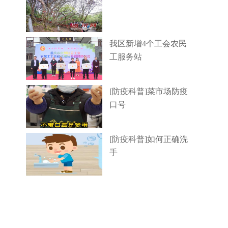
我区新增4个工会农民
工服务站
[防疫科普]菜市场防疫
口号
[防疫科普]如何正确洗
手