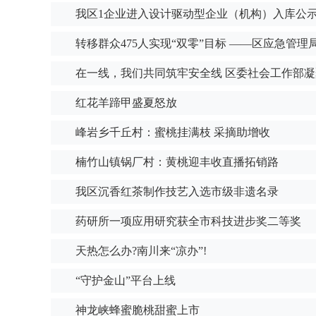
我区1企业进入设计驱动型企业（机构）入库公
转移群众475人实现“双零”目标 ——区应急管
在一线，我们共同筑牢安全线 区委社会工作部
红花羊蹄甲盛夏怒放
峰岩乡千丘村：蜜桃挂满枝 采摘助增收
楠竹山镇锅厂村：黄桃迎丰收直播拓销路
我区沉香红茶制作技艺入选市级非遗名录
药研所一项应用研究获全市科技进步奖二等奖
天热怎么办?南川来“凉办”!
“守护金山”平台上线
神龙峡蜂蜜脆桃甜蜜上市