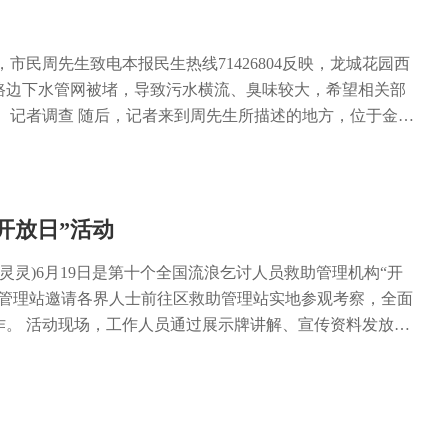
建委、区交通局、区水利局、区司法局等部门联合制定《南
酬纠纷诉源治理工作机制的实施意见》。 “X”即指由全区联合治
导小组成员单位中的行业主管部门(包括区司法局、区人力社
日，市民周先生致电本报民生热线71426804反映，龙城花园西
委、区水利局、区交通局等单位)对本单位所涉及的拖欠农民
路边下水管网被堵，导致污水横流、臭味较大，希望相关部
，组织用人单位与劳动者进行调解协商，对调解结果由基层
 记者调查 随后，记者来到周先生所描述的地方，位于金山
议》。 “1”即指由区法院对《调解协议》进行司法确认，并
盘的一侧，道路旁的下水道不能正常排水，黄色的污水不断
裁定书》。当用人单位未按约定支付拖欠工资时，由农民工
随着污水外流，沿线道路产生积水。 “这不算严重的时候，
执行，一次性解决农民工工资拖欠问题。 “X+1”劳动报酬
道路中间，不仅味道难闻，还给车辆、行人都带来影响。”附
通过“部门联动+司法确认”的方式，以建设领域和民营企业
样的情况已经有一个多月了。周先生也反映：“不仅是路面上
开放日”活动
民工工资纠纷处理，保障农民工合法权益，有效预防和妥善
所都有臭味。” 据该小区物管工作人员介绍，小区生活排污
头上减少农民工工资案件纠纷转化为诉讼案件，达到诉源治
堵塞的管道这里，管道堵塞产生臭味后，不能正常排走，又
聂灵灵)6月19日是第十个全国流浪乞讨人员救助管理机构“开
区经济社会高质量发展。 今年以来，“X+1”劳动报酬纠纷
到居民家中，所以紧邻路旁的居民家中都能闻到刺鼻的臭
助管理站邀请各界人士前往区救助管理站实地参观考察，全面
见成效，区法院通过该机制处理追索劳动报酬案件134件，
，记者将问题反映给区住房城乡建委。区住房城乡建委建管科
作。 活动现场，工作人员通过展示牌讲解、宣传资料发放、
诉前化解率达88%。 (王茂)
由于该地段原有的污水管网较小，不能很好地排放污水，长
，向前来参观的各界人士宣传了目前救助管理政策法规、救
改善现在的情况，需要开挖龙城花园西苑小区附近的污水管
、救助寻亲、源头治理、落户安置等工作开展情况。 据了
大的管网，才能妥善解决现在出现的情况。目前正在协调相
·让弱有所扶更温馨”为主题，面向公众全面展示我区十年来
等，争取在短时间内解决好排污问题。 对于该事件处理情
、制度化、规范化建设成果，全方位宣传救助政策、理念和