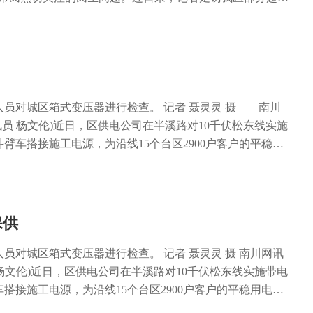
虽然我区蔬果市场购销两旺，但供应充足，完全能满足市民
日上午，永辉超市渝南大道店，生鲜区的新鲜蔬菜、水果码放
时正有不少市民在选购。相邻的活鱼区、鲜肉区也是品类齐
夏季气候炎热，食品不易储存，市民的购买频率增加。为了保
的采购频率和数量也相应增加了。”永辉超市渝南大道店行政
，目前，超市每天蔬菜销售量为2000公斤、水果1000公
人员对城区箱式变压器进行检查。 记者 聂灵灵 摄 南川
温天气会导致茄子、辣椒、西红柿等茄果类蔬菜加快落花落
通讯员 杨文伦)近日，区供电公司在半溪路对10千伏松东线实施
影响。为了保障蔬菜的不间断供应，永辉超市协调区内外自
臂车搭接施工电源，为沿线15个台区2900户客户的平稳用
应总量，目前整体市场运转平稳。 在丰绿农产品市场经营蔬
以来，半溪路片区用电量增大，原50平方毫米电缆不能很
说，他们的蔬菜采取基地自采和市内各大农产品批发市场进
需更换为70平方毫米电缆，确保居民用电迎峰度夏。当天上
每天供应充足。他说，从目前蔬菜批发价来看，蔬菜供应量
在现场设置隔离区域，开始实施电缆头制作并更换电缆。据区
属于正常浮动区间。 我区作为蔬菜产区，目前夏季时蔬已大
周伟介绍：“以往更换电缆，该片区都会停电，此次为了保障
保供
关负责人介绍，当前我区蔬菜基地日均出产量在150吨左
特别采用带电作业完成电缆更换。” 据了解，区供电公司
稳定，而且蔬菜除供应本地市场外，还有一部分销往区外。
，确保电力设备以健康状态迎接度夏负荷高峰，成立了迎峰
员对城区箱式变压器进行检查。 记者 聂灵灵 摄 南川网讯
设备运维、调度控制、电力负荷管理及优质服务、电网基建
员 杨文伦)近日，区供电公司在半溪路对10千伏松东线实施带电
消停电检修计划，持续加强电网供电设备的巡视运维检查和
搭接施工电源，为沿线15个台区2900户客户的平稳用电提
客户报修等，并统筹协调迎峰度夏供电保障工作，确保度夏
半溪路片区用电量增大，原50平方毫米电缆不能很好保障该