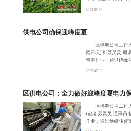
市、农贸市场发现，
2022-08-18
日常需求。 8月17
整齐，价格透明，此
全，供应充足。 “
供电公司确保迎峰度夏
证食材的新鲜，我们
主管韦晓敏向记者介绍
区供电公司工作
斤。 韦晓敏说，高
网讯(记者 聂灵灵 
果，对供应产生一定
带电作业，通过绝缘斗
采基地，确保蔬菜供
电提供保障。 入夏
2022-07-26
菜批发的商户蒙先生
好保障该片区用电，
货等多种渠道，确保
午7时，带电作业班
足，价格波动不大，
供电公司配网班班长
区供电公司：全力做好迎峰度夏电力
量上市。据区商务委相
居民用电不受影响，
右，供应充足、价格
为做好迎峰度夏工作
区供电公司工作人
度夏领导小组，设立
(记者 聂灵灵 通讯
等专业工作小组，取
作业，通过绝缘斗臂车
特巡特护，快速响应
供保障。 入夏以来，