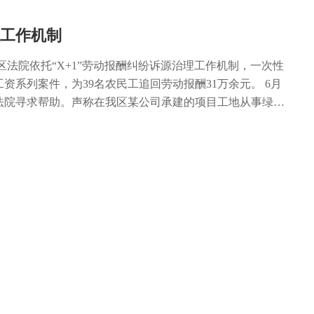
的是同一个女孩，然后我们通过各种方式将她找到了。” 女
南中学即将步入高三的学生。第一次在学校学会包粽子后，
理工作机制
想法。余冰杰从小就崇敬警察，喜欢英雄式的人物。她
这个机会送下温暖，让人民警察知道我们是知道他们的，知道
区法院依托“X+1”劳动报酬纠纷诉源治理工作机制，一次性
他们表示感谢和致敬。” 了解到余冰杰即将进入高三学习，
资系列案件，为39名农民工追回劳动报酬31万余元。 6月
余冰杰告诉记者，她从小就立志做一名警察，因为这份职业
法院寻求帮助。声称在我区某公司承建的项目工地从事绿化
 余冰杰说：“升入高三后就将迎来高考，我会把当警察当作
2月起开始拖欠工资。由于长时间追索工资无果，数十名农民
也可以当成一个很好的回忆。” 一个暖心举动，不仅让余冰
望通过法院尽快化解纠纷，早日拿到被拖欠的工资。 区法院
有意义的事而满足，也鼓励着民警们。朱开基说：“女孩的举
员了解到相关情况，考虑到涉及农民工的基本生活保障，且
暖，同时也感受到了群众对我们的认可，我们会更加努力工
额较大，遂立即启动“X+1”劳动报酬纠纷诉源治理工作机
。”
通报区人力社保局行政执法支队和其他相关职能部门，组织
该项目共拖欠39名农民工工资，合计金额达31万余元。为
，区司法局还为39名农民工选派了援助律师作为代理人，配
前调解。 最终，在各职能部门紧密配合与联合调解下，该公
协议，并依法申请司法确认。整个过程用时不到10天，却从
及民生问题的潜在群体性纠纷，实现了短时间、一次性解决
法律效果和社会效果。 今年，区委政法委、区法院、区人力