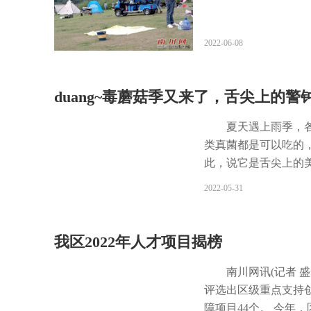
生态。 二是积极“育
产业项目、重点招商
2022-06-08
政策，造优商务人才
务、中式烹调、物流
务人才格局。 三是灵
duang~毒蘑菇季又来了，舌尖上的警
部到乡村振兴、经济
验，经受锻炼。严把
夏天遇上雨季，
领导岗位或交流到重要
类真菌都是可以吃的
训力度，提升人才队
此，说它是舌尖上的
撑。 庆元镇： 加大
小、形状、颜色、花
2022-05-31
作为以种植养殖为主
品种十分困难，需要
专业人才，促进乡村
的。 因误食有毒野
退役军人、大学生等
急性肝损害、急性肾
我区2022年人才项目揭榜
视培育，加大“育才
皮炎等后果。目前,世
治理论、业务技能、
重者可以导致死亡。
南川网讯(记者 
期进行检测;各科室每
进行专业的就治。同
评选出区级重点支持创
展一批干部轮岗交流，
性胃肠炎症状逐步缓解
障项目44个。 今年