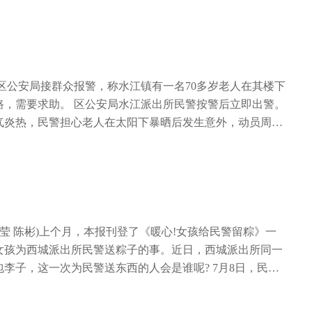
稳定运行、电力有序可靠供应。 当天，配网班还到世纪
0平方毫米电缆，确保居民用电迎峰度夏。当天上午7时，带
等开展箱式变压器、环网柜的特殊巡视和负荷检测，对发现
隔离区域，开始实施电缆头制作并更换电缆。据区供电公司
处理，保障居民生产生活用电不受影响。
：“以往更换电缆，该片区都会停电，此次为了保障居民用电
带电作业完成电缆更换。” 据了解，区供电公司为做好迎峰
设备以健康状态迎接度夏负荷高峰，成立了迎峰度夏领导小
区公安局接群众报警，称水江镇有一名70多岁老人在其楼下
调度控制、电力负荷管理及优质服务、电网基建等专业工作
路，需要求助。 区公安局水江派出所民警按警后立即出警。
计划，持续加强电网供电设备的巡视运维检查和特巡特护，
气炎热，民警担心老人在太阳下暴晒后发生意外，动员周围
，并统筹协调迎峰度夏供电保障工作，确保度夏期间电网及
、矿泉水，为老人遮挡阳光、止渴降温。民警现场询问周围
电力有序可靠供应。 当天，配网班还到世纪广场、宏仁医院
认识该老人。在与老人进一步交流中，民警了解到，老人与
器、环网柜的特殊巡视和负荷检测，对发现的异常情况及时
江镇劳动中学附近一出租屋，儿子在水江镇老街做生意，初
生产生活用电不受影响。
老年痴呆，并且腿脚不便。原本老人想回家，但因为迷路，
跤，说不清楚自己住的具体位置。 经过多方查找，民警成功
并驾车将老人安全送回家中。老人家属对民警热心救助表达
王莹 陈彬)上个月，本报刊登了《暖心!女孩给民警留粽》一
：家中有年纪偏大、身体不好的老人，儿女切记要看护好，尽
女孩为西城派出所民警送粽子的事。近日，西城派出所同一
出。有条件的可以制作防走失胸牌、提示牌，写明住址、亲
李子，这一次为民警送东西的人会是谁呢? 7月8日，民警
免发生意外。如遇老人走失，可第一时间拨打110报警求
身着绿色上衣的女孩在值班室门口挂上一袋物品后快速离
李子和一张纸条。 西城派出所民警朱开基说：“我们发现送