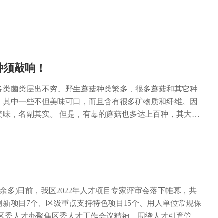
才”，抓好商务领域人才培养。立足于商务发展特点，对重点
方向以及县域商业体系进行梳理分析，有针对性地制定支持
发展环境。深化重点领域专业化人才开发，组织开展家政服
、电商实用人才和农村电子商务创业带头人等培训，做大商
活“用才”，搭建平台助力队伍建设。选派重担当有能力的干
钟须敲响！
发展“第一线”，使之在实际工作中、在关键岗位上，接受考
选人用人关，着力将德才兼备、能力突出的优秀干部选任到
各类菌类层出不穷。野生蘑菇种类繁多，很多蘑菇和其它种
岗位。实行“老带新”“传帮带”，加大对新入职干部教育培
，其中一些不但美味可口，而且含有很多矿物质和纤维。因
伍的综合素质，为商务工作的长远发展储备人才、提供支
美味，名副其实。 但是，有毒的蘑菇也多达上百种，其大
力度“引才、育才、留才、管才” 精准定向，加大“引才”力度。
纹等变化多端，许多品种外观相似，肉眼鉴别有毒和可食用
的山区农业乡镇，庆元镇着重招录农业、水利、规划设计等
具备专业知识并借助专业设备，因此我们普通人是难以辨别
振兴;同时发动社会力量，持续吸引致富带头人、返乡人员、
生蘑菇引起食物中毒事件年年都有发生。毒蘑菇中毒可以产生
有为、想为青年回村任职，每村储备两名以上后备干部。 重
衰竭、横纹肌溶解、胃肠炎、神经精神症状、溶血和光敏性
”力度。每季度编发《庆元镇镇村干部必备知识点》，涵盖政
界上尚无治疗毒蘑菇中毒的特效药,中毒者救治非常困难，严
区镇情况等简明内容，供干部利用碎片时间经常学习，并定
 一旦在食用菌类后，出现相关的不适表现，应该立即就医，
盛余多)日前，我区2022年人才项目专家评审会落下帷幕，共
月至少撰写一篇信息上报，纳入考核，提升写作能力水平;开
时要特别注意警惕中毒“假愈期”，即部分病人经治疗后，急
新项目7个、区级重点支持特色项目15个、用人单位常规保
丰富干部多岗位工作经验。 激励保障，加大“留才”力度。
甚至消失，但会在1-2天后病情迅速恶化，出现肝、肾、
，区委人才办聚焦区委人才工作会议精神，围绕人才引育管用