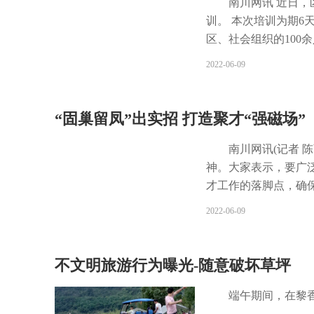
实施乡村振兴“强基计
及运营、企业服务质量
南川网讯 近日，
村振兴“强基计划”，
巧、短视频平台运营
训。 本次培训为期
才资源“明白账”。
务接待知识、中西餐
区、社会组织的100
准，在5个村(社区)
服务水平和质量。 
设置课程，并邀请重
2022-06-09
据库，实行动态管理
网上宣传自家的商品
和难点，结合案例和
湖村党支部共建活动
摄、剪辑、制作短视
考方式和答题技巧。
会，培育一批“土专家”
浅。 “培训将持续至
训工作，已连续5年
“固巢留凤”出实招 打造聚才“强磁场”
生培养”，提升人才队
12月，我们将开展创
益)
实行全员驻村(社区)
中心副主任谢戟说，
南川网讯(记者 
名机关干部和村(社
对大家进行指导，调
神。大家表示，要广
线锤炼本领，激发干事
业服务成果展示则通
才工作的落脚点，确保
乡贤”进入小区业委会
关项目的品牌美誉度
工作与商务经济发展相
2022-06-09
帮扶5场次，提出发展
型商务人才为重点，
力突出、结构合理的
支撑。 一是大力“引
不文明旅游行为曝光-随意破坏草坪
式，引进对外开放、
人才政策宣传，积极
端午期间，在黎
库，跟踪人才项目落