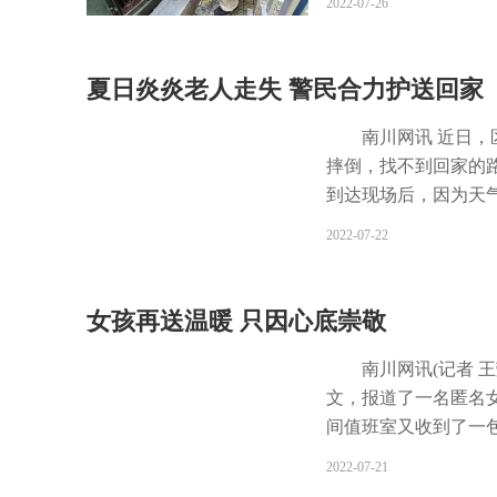
2022-07-26
期间电网及设备安全
片区用电，需更换为7
广场、宏仁医院台区
电作业班在现场设置
的异常情况及时维修
配网班班长周伟介绍
夏日炎炎老人走失 警民合力护送回家
不受影响，特别采用
度夏工作，确保电力
南川网讯 近日，
组，设立设备运维、
摔倒，找不到回家的
小组，取消停电检修
到达现场后，因为天
快速响应客户报修等
热心群众拿来遮阳伞
2022-07-22
设备安全稳定运行、
群众，大家均表示不
台区等开展箱式变压
小儿子共同租住在水
维修处理，保障居民
步判断老人患有轻微
女孩再送温暖 只因心底崇敬
又不慎在路边摔了一
联系上了老人家属，
南川网讯(记者 
了感谢。 民警提醒
文，报道了一名匿名
量避免让他们独自外
间值班室又收到了一包
属联系电话等信息，以
通过监控看到，一位
2022-07-21
助。(姚毅)
去，这次袋子里装着