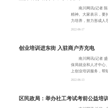
况，记者将持续关注。
救助管理工作中传递
参与活动的人员表示
南川网讯(记者 
了对救助管理工作的
精神。大家表示，要
步，区救助管理站将
力培养，努力形成人尽
理服务的同时，积极
推动人才队伍建设 
2022-06-17
管理工作的社会知晓
理等方面持续发力，
助管理工作、关爱流
照先有标准后有预算
区“金山英才”实施办
创业培训进东街 入驻商户齐充电
类人才的激励政策标准
极筹措人才经费。一
南川网讯(记者 
保障人才经费，将人才
保局就业和人才中心
极跟进中央及市级政
上创业培训服务，帮助
目前，已争取人才支持
活动主题为“渝创渝新
2022-06-13
环。加强事前审核，
创业项目实体，将通过
制，从立项必要性、
驻商户提供品牌打造
资金审批，按照国库集
视频制作及运营、直
区民政局：举办社工考试考前公益培
元;加强事中预算执行
展、创业服务成果展