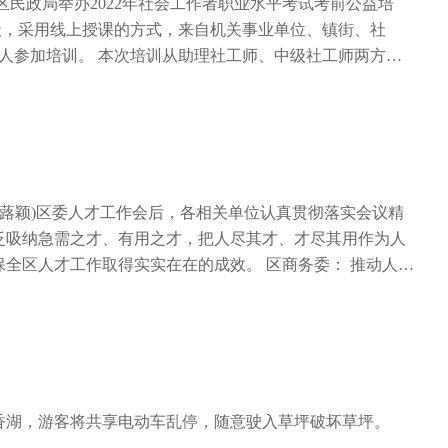
划” 黎香湖镇认真贯彻落实区委人才工作会议精神，实施乡
提升将采取“理论+实操”的方式，为商户讲解短视频拍摄技
区民政局举办2022年社会工作者职业水平考试考前公益培
聚力人才素质提升，赋能乡村振兴高质量发展。 一是理清人
攻略、直播内容定位和打造、如何打造带货直播间、餐饮服
6天，采用线上授课的方式，来自机关事业单位、镇街、社
按照思想政治素质好、年轻有为口碑好、致富领富能力强等标
摆台的基本要求等内容，让商户玩转新媒体营销，同时提升
余人参加培训。 本次培训从助理社工师、中级社工师两方面
分类建立经营能人、乡村工匠、农村致富带头人等人才资源数
“培训很有意义，老师的讲解也很生动，让我们学到了如何在
庆城市管理职业学院社工专业教师担任讲师，围绕考试重点
。 二是着力抓好人才培育。围绕市扶贫指导中心党支部与南
。”在短视频制作运营培训课上，讲师手把手教商户如何拍
历年真题深入分析，帮助考生厘清考试要点与脉络，掌握备
和成渝地区双城经济圈乡村振兴专家服务团走进黎香湖等机
频，如何借助短视频引流营销等，商户们纷纷表示受益匪
 近年来，区民政局高度重视社会工作者职业水平考试考前培
“田秀才”;推荐优秀村(社区)“两委”委员参加“乡村振兴大学
7月，时间会根据商户的空闲时间灵活机动进行安排。8月至
开办考前公益培训班，助力社会工作者更好地服务社会。(龚
伍素质，催生人才振兴“内生力”。 三是激励干部担当作为。
业系列活动和创业服务成果展示。”区人力社保局就业和人才
制度，开展内部轮岗锻炼，根据干部专业和个人能力，将30余
创业系列活动会邀请创业导师、投融资专家、创业成功人士
陈蕗颖)区委人才工作会后，各相关单位认真贯彻落实会议精
区)优秀年轻干部放到疫情防控、乡村振兴、人居环境整治等一
研创业项目的发展情况与创业问题，协助挖掘品牌亮点等;创
泛吸纳急需之才、有用之才，把人尽其才、才尽其用作为人
创业活力。 四是发挥红色驿站功能。邀请中海·黎香湖“新
过现场路演、导师推荐、作品展示等活动，拓展东街及其相
全区人才工作取得实实在在的成效。 区商务委： 推动人才
，引导小区各类人才到镇内5个村(社区)开展调研指导、结对
，提升营收水平。
融互促 2022年商务人才工作将以引进和培养高层次、急缺
建议27条，有效形成工作合力，全力助推乡村振兴。
以创新商务人才政策制度为动力，培养和造就素质优良、能
商务人才队伍，为商务经济高质量发展提供人才保障和智力
才”，不断优化人才队伍结构。通过公开招录、择优选聘等方
物流、电子商务等紧缺急需人才，优化人才队伍结构。加大
推荐商贸物流、职业技能等方面的优秀人才入选金山英才
香湖，游客将共享电动车乱停，随意驶入草坪破坏草坪。
地，拓宽引才引智渠道，构建“近者悦、远者来”的人才工作