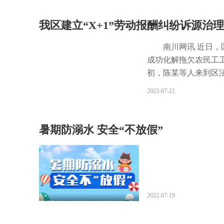
李子的和上次送粽子
孩名叫余冰杰，是道
我区建立“X+1”劳动报酬纠纷诉源治
她就萌生了送温暖的
说：“我觉得可以趁
南川网讯 近日，
他们服务于我们，向
成功化解拖欠农民工工
民警不停给她鼓励。
初，陈某等人来到区
能给她无限的动力。
工作，该公司自今年
2022-07-21
自己的梦想，达不到
工遂来到区法院，希
杰觉得自己做了一件
诉讼服务中心工作人
动让我们感受到了温
影响人数较多、拖欠金
暑期防溺水 安全“不放假”
作，为人民群众服好务
制，将相关情况及时
开展联合调查。经查，
保障农民工合法权益
合进行情况调查和诉
司与农民工达成调解
2022-07-19
根源上化解了系列涉
矛盾，取得了良好的