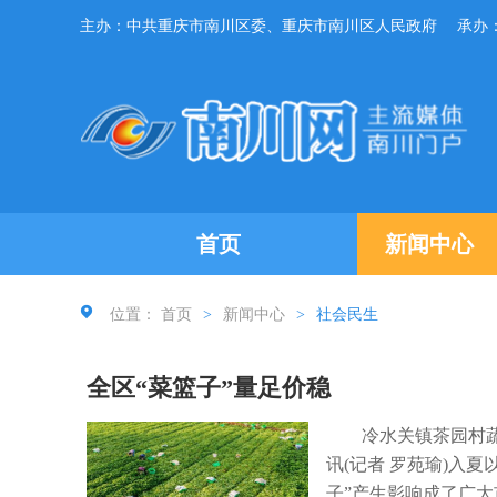
主办：中共重庆市南川区委、重庆市南川区人民政府
承办
首页
新闻中心
位置：
首页
>
新闻中心
>
社会民生
全区“菜篮子”量足价稳
冷水关镇茶园村蔬
讯(记者 罗苑瑜)入
子”产生影响成了广