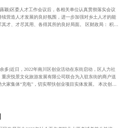
 记者 聂灵灵
温情的感人故事以及我区救助管理工作所取得的成效。前来
，活动的开展，拉近了社会公众与救助管理的亲密度，增进
陈蕗颖)区委人才工作会议后，各相关单位认真贯彻落实会议
认知度，同时也增强了对流浪乞讨人员的社会关注度。 下一
持续营造人才发展的良好氛围，进一步加强对乡土人才的能
持续开展救助管理工作服务质量大提升行动，在强化自身管
其才、才尽其用、各得其所的良好局面。 区财政局： 积极
引导社会各界人士有效参与到救助管理工作中来，提高救助
区财政局高度重视人才工作，在标准制定、经费筹措、绩效管
率、公众参与度和群众满意度，努力营造全社会关心支持救
积极推动人才队伍建设。 一是推动人才经费预算标准化。按
浪乞讨人员的良好氛围。
的要求，参与了人才优先发展的财税政策制定;出台了《南川
法(试行)》;明确了享受政策相关人才的范围、条件;细化了各
;规范了人才评定流程和人才经费申报程序。 二是多渠道积
方面，优化我区收支结构，在政府“过紧日子”的背景下重点
盛余多)近日，2022年南川区创业活动在东街启动，区人力社
开发专项资金1000万元纳入本级财政预算。另一方面，积
、重庆悦景文化旅游发展有限公司联合为入驻东街的商户送
策，争取上级人才专项资金，助推我区人才队伍建设。截至
大家集体“充电”，切实帮扶创业项目实体发展。 本次创业
专项转移支付496万元。 三是建立人才经费绩效管理闭
 创响南川”，活动时间将持续至12月，主要对象为东街内的
将人才开发专项资金纳入我区预算公开评审范围;细化项目编
“新媒体传播+培训指导+线下活动+后续服务”等形式，为入
实施可行性、投入经济性、目标合理性多方面进行评估;严格
、商业推广、创业服务等帮扶活动。 创业活动主要围绕“短
中支付程序及时拨付人才资金，截至目前已兑付资金367万
播带货培训及运营、企业服务质量提升、创业系列活动开
训
监管和事后绩效评价，提高人才资金使用效益。 黎香湖镇：
示”五个模块进行。其中，短视频制作及运营、直播带货培训