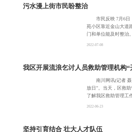
社保局、区住房城乡
污水漫上街市民盼整治
川区“X+1”劳动报
理拖欠农民工工资领
市民反映 7月6
保局、区住房城乡建
苑小区靠近金山大道
工工资情况进行清理
门和单位能及时整治。
调解组织制作《调解协
大道龙城花园小区转
2022-07-08
出具司法确认《民事
从下水道反流回来，
直接向区法院申请强制
每天下午污水要流到
纠纷诉源治理工作机制
近商家李女士说，这
我区开展流浪乞讨人员救助管理机构“
为重点，提前介入农
有臭味，就连家里厕
化解劳动纠纷，从源
最终也汇合到现在被
南川网讯(记者 
理目标，推动企业及全
通过小区的管道返回
放日”。当天，区救
诉源治理工作机制已初
味。 部门回复 当天
了解我区救助管理工
成功诉前化解118件，
科长李建川解释道，
救助场地观摩等形式
2022-06-23
此以往造成堵塞，要
助流程以及照料服务
网，然后重新更换较
解，此次活动以“救助
关部门和单位、资金
救助管理工作标准化
坚持引育结合 壮大人才队伍