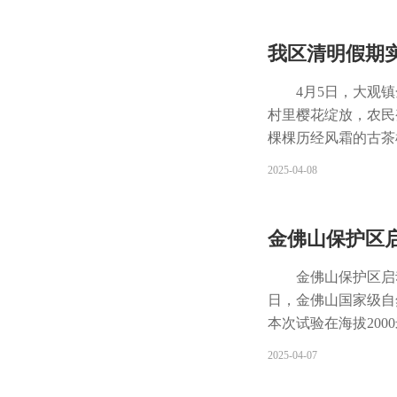
慧农业系统映入眼帘
测仪以及智慧屏等智
我区清明假期实
风、控温、遮阳、打
纳入全方位智能管理
4月5日，大观
效降低人力成本，显
村里樱花绽放，农民
一个人就能对整个果
棵棵历经风霜的古茶
子亩产预计从七八千
升温。据区文化旅游委
2025-04-08
项指标均达预期。基
35472.5万元
经济效益。 “智慧
期，赏花依然是大家
为充满发展前景的产
花漫游季第二季在金
金佛山保护区
了。”游客王楠不停
热热闹闹地挤在一起
金佛山保护区启
时，花瓣便稀稀疏疏
日，金佛山国家级
动全新打造大观春季
本次试验在海拔20
园跑等趣味活动，让
金佛山拥有42种杜
2025-04-07
慧，哪里花开就到哪
种群数量稀少，已
快卖完。她说：“游
柄杜鹃喜阴湿凉爽气