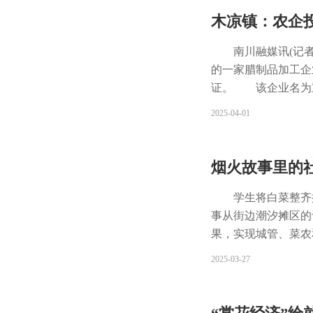
下!”“大指拇山打
的植株为四至五年苗
木凉镇：农企
忆。从金佛山登山步
株适应性。植株成
是让味蕾留下了独
陈丽霞介绍，此次回
南川融媒讯(记
上，或骑着自行车盘
性，还将为高山杜鹃
的一家腊制品加工企
闪耀在苍翠的山林里
测植株生长状况，优
证。 该企业名为
家“打野”，一路走
循环。
看到工人们有序作业
2025-04-01
为带动，推动“体育
理，接着装袋塑封。
构建徒步道、骑行道
分准备。 “我们有
重庆“一号步道”徒
肉受环境影响生产周
烟火故事里的
湖水上运动公园等户
了产能与标准化难题
融合 清明期间，是
便实现了规模化生产
学生将白菜整齐
日一早，游客在茶农
地迅速、成效显著
事从街边潮汐摊区的
验。 “有的还要爬
绍，自己的腊制品从
果，实现城管、菜农
叶的生长和制作过程
代的调料配方，熏制
互换体验活动迎来一
2025-03-27
团揉、炒茶……每一
费者，还推出便携
路穿上背心尝试城
拢了“财气”。以金
腊制品销售渠道多元
运输初体验 当天清
入3万余元。 在木
货，同时也组建了自
群担任指导老师，耐