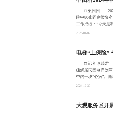
后说道，“其实哪样
三室一厅大小不同的
居·黎香渡民宿负责
婆。” “见得起公
城市创新发展、实现
区。在渝湘复线高速
□ 栗园园 2
办祝寿宴，一家人决
的生活环境和发展空
点赞、转发和留言。
院中80张圆桌很快
能“管”住关键，解
愿景。 据了解，
更有信心在这里经营
工作成绩：“今天是我
治“村规民约”陆续
要包括个人申请入住
旅融合发展。 土
的资金购买了生活
2025-01-02
赞。 “润”育民心
异可享受不同程度的
费站旁边。早上7点
这是中图村股份经济
的“村规民约”不但
过3年。 区住房城
围栏外和同村人话家
油、蔬菜等传统农业
众留言：不办“无事
届时，有需求的个人
笑。“家里喂了鸡、
到了13种，最重要的
电梯“上保险”
中，社区又给出了答
要求准备好相关材料
便还能捎带一些土特
与市场主体对接，开
生日歌、吹蜡烛……
人和车辆越来越多。
2024年的3元。
□ 记者 李崎
也卸下了没有尽孝的
播的自媒体人……
前来参加分红大会的
缓解居民因电梯故
了。” 刘学会的婆
收费站出发，沿渝湘
间，优秀党员、退役
中的一块“心病”。
加集体生日，比自己
手里流转土地，用于
问产品，社员们也都
诸多不便和经济压力
2024-12-30
人过了两次集体过生
业。 “渝湘复线高
月。 村里还购买
险模式。 该模式
家庭越来越多。社区
道，成熟的桃子会销
量。 “每个月在联
生故障需要维修时，
承担;庆典节目由社
手里时常常损耗较大
饭菜，一边“点赞”
以上业主的表决，并
大观服务区开
清桥社区食堂的卢济
增。 段战军在农
盘算起2025年的
房城乡建委物业监督