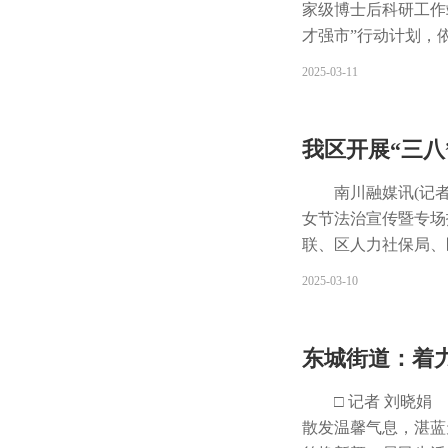
开时”话题热门榜。
家级博士后科研工作
主题活动，不断提升
才强市”行动计划，
产品，加大在自媒体
长，在全所营造出尊
2025-03-11
动与各大车商展开合
研平台、4个省部级
济效益的双丰收。
医药专家(刘正宇)
重点学科，形成了
我区开展“三八
度与要求，进一步健
出贡献为导向的科学
南川融媒讯(记者
境，大力促进产学研
女节法治宣传暨专
联、区人力社保局、
生育政策、反诈骗、
2025-03-10
法治意识，依法维权
在心里有底，希望多
等派出妇产科、内分
东城街道：着力
常见疾病预防与护理
财务、客服、销售等
□ 记者 刘晓
的分选分切岗位，她
散发温馨气息，湛蓝