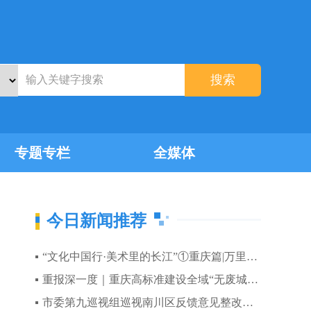
搜索
专题专栏
全媒体
今日新闻推荐
“文化中国行·美术里的长江”①重庆篇|万里长江入渝青山绿水入画
重报深一度｜重庆高标准建设全域“无废城市”
市委第九巡视组巡视南川区反馈意见整改工作动员部署会召开