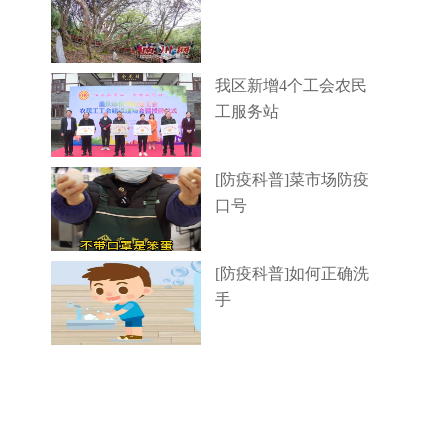
我区新增4个工会农民
工服务站
[防疫科普]菜市场防疫
口号
[防疫科普]如何正确洗
手