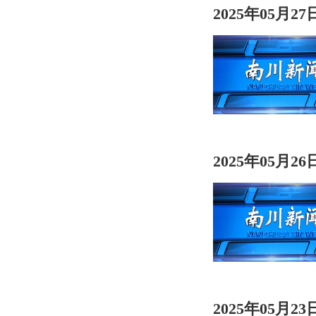
2025年05月2
2025年05月2
2025年05月2