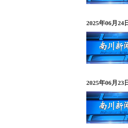
2025年06月2
2025年06月2