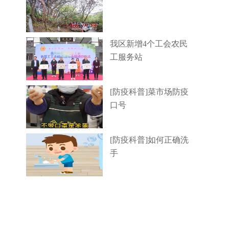
我区新增4个工会农民
工服务站
[防疫科普]菜市场防疫
口号
[防疫科普]如何正确洗
手