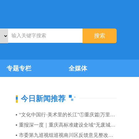
搜索
专题专栏
全媒体
今日新闻推荐
“文化中国行·美术里的长江”①重庆篇|万里长江入渝青山绿水入画
重报深一度｜重庆高标准建设全域“无废城市”
市委第九巡视组巡视南川区反馈意见整改工作动员部署会召开